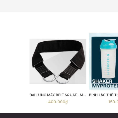
ĐAI LƯNG MÁY BELT SQUAT - Máy gánh đùi với dây đai Belt Squat
400.000₫
150.