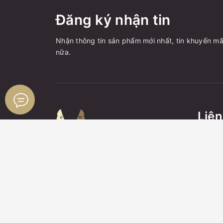
Đăng ký nhận tin
Nhận thông tin sản phẩm mới nhất, tin khuyến mã
nữa.
Liên
TRANG 
Găng B
GYM-MMA phân phối Sản Phẩm Thể
Thao Và Dinh Dưỡng Chính Hãng. Quý
Trang t
khách có thể hoàn toàn yên tâm về
chất lượng và nguồn gốc xuất xứ sản
Thời tr
phẩm
thiết b