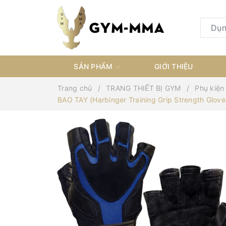
SẢN PHẨM
GIỚI THIỆU
Trang chủ
TRANG THIẾT BỊ GYM
Phụ kiện
BAO TAY (Harbinger Training Grip Strength Glov