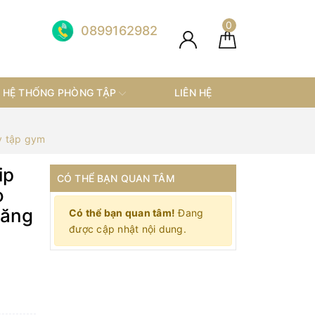
0
0899162982
HỆ THỐNG PHÒNG TẬP
LIÊN HỆ
y tập gym
ip
CÓ THỂ BẠN QUAN TÂM
o
găng
Có thể bạn quan tâm!
Đang
được cập nhật nội dung.