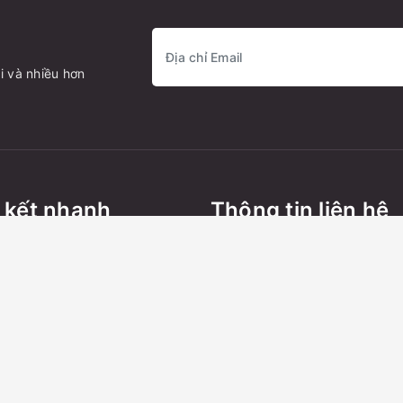
i và nhiều hơn
 kết nhanh
Thông tin liên hệ
THIẾT BỊ GYM
Điện thoại:
0899162982
oxing MMA
Zalo:
0899162982
hiết bị Võ thuật
ang
ị điện tử+ đồ gia dụng