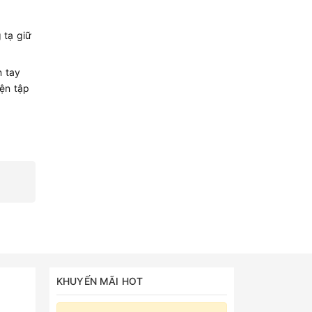
 tạ giữ
n tay
ện tập
KHUYẾN MÃI HOT