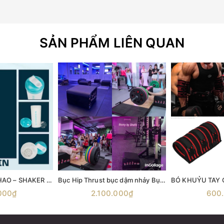
SẢN PHẨM LIÊN QUAN
BÌNH LẮC THỂ THAO – SHAKER MYPROTEIN 600ML
Bục Hip Thrust bục dậm nhảy Bục nhảy Aerobic Bục gỗ bật nhảy Ironwod Wooden Plyometric Box
000₫
2.100.000₫
600