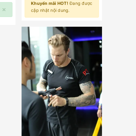
Khuyến mãi HOT!
Đang được
×
cập nhật nội dung.