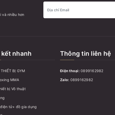
i và nhiều hơn
 kết nhanh
Thông tin liên hệ
THIẾT BỊ GYM
Điện thoại:
0899162982
oxing MMA
Zalo:
0899162982
hiết bị Võ thuật
ang
ị điện tử+ đồ gia dụng