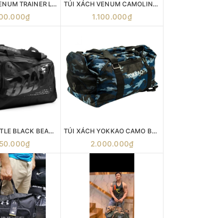
TÚI XÁCH VENUM TRAINER LITE SPORTS BAG
TÚI XÁCH VENUM CAMOLINE SPORTS BAG
500.000₫
1.100.000₫
TÚI XÁCH TITLE BLACK BEAST SUPER SPORT BAG
TÚI XÁCH YOKKAO CAMO BLUE GYM BAG
350.000₫
2.000.000₫