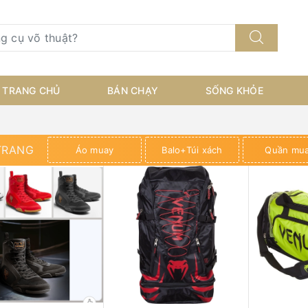
TRANG CHỦ
BÁN CHẠY
SỐNG KHỎE
TRANG
Áo muay
Balo+Túi xách
Quần mu