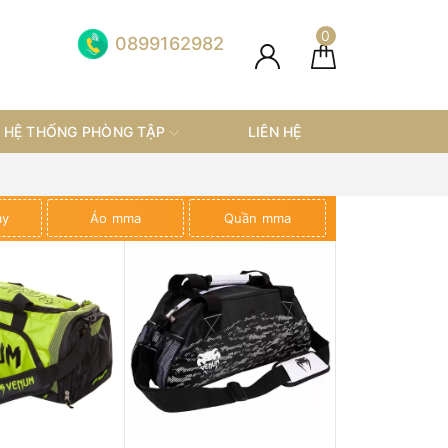
0
0899162982
HỆ THỐNG PHÒNG TẬP
LIÊN HỆ
ay
Áo mma
Quần mma
GIÀY BOXING