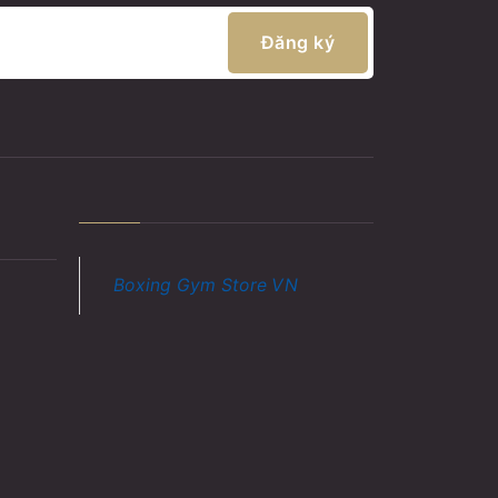
Đăng ký
Boxing Gym Store VN