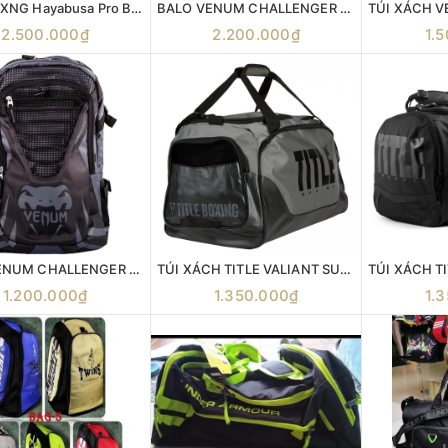
GIÀY BOXNG Hayabusa Pro Boxing Shoes Red
BALO VENUM CHALLENGER XTREM
2.500.000₫
2.200.000₫
1.
BALÔ VENUM CHALLENGER PRO BACKPACK GRAY
TÚI XÁCH TITLE VALIANT SUPER EQUIPMENT BAG
1.200.000₫
1.350.000₫
1.