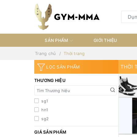
SẢN PHẨM
GIỚI THIỆU
Trang chủ
Thời trang
THỜI 
LỌC SẢN PHẨM
THƯƠNG HIỆU
sg1
hn1
sg2
GIÁ SẢN PHẨM