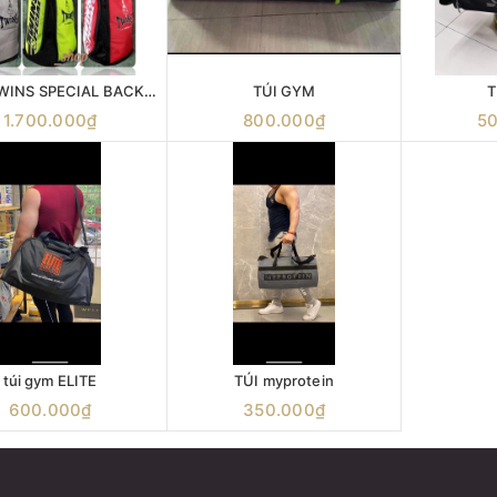
BA LÔ TWINS SPECIAL BACKPACK
TÚI GYM
T
1.700.000₫
800.000₫
5
túi gym ELITE
TÚI myprotein
600.000₫
350.000₫