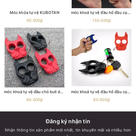
Móc khóa tự vệ KUBOTAN
móc khoá tự vệ đầu hổ đầu cọp mặt hổ mặt cọp móc khoá hỗ trợ bảo hộ phụ kiện phòng thân đảm bảo an toàn cho bạn
90.000₫
150.000₫
móc khoá tự vệ đầu chó bull dog mặt chó bull dog móc khoá hỗ trợ bảo hộ phụ kiện phòng thân đảm bảo an toàn cho bạn
móc khoá tự vệ đầu hổ đầu cọp mặt hổ mặt cọp móc khoá hỗ trợ bảo hộ phụ kiện phòng thân đảm bảo an toàn cho bạn
80.000₫
80.000₫
Đăng ký nhận tin
Nhận thông tin sản phẩm mới nhất, tin khuyến mãi và nhiều hơn