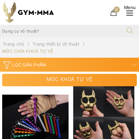
0
Trang chủ
Trang thiết bị Võ thuật
MÓC CHÌA KHOÁ TỰ VỆ
LỌC SẢN PHẨM
MÓC KHOÁ TỰ VỆ