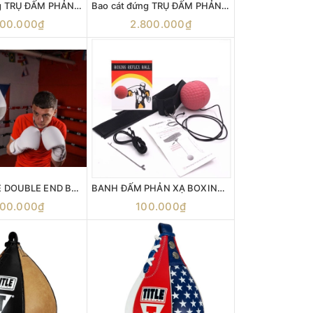
Bao cát đứng TRỤ ĐẤM PHẢN XẠ+ NÉ TRÁNH cobra bag boxing
Bao cát đứng TRỤ ĐẤM PHẢN XẠ T2
500.000₫
2.800.000₫
TITLE WHITE DOUBLE END BAG 2.0
BANH ĐẤM PHẢN XẠ BOXING TRAINING BALL
300.000₫
100.000₫