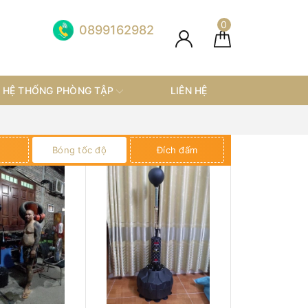
0
0899162982
HỆ THỐNG PHÒNG TẬP
LIÊN HỆ
Bóng tốc độ
Đích đấm
Đích đá