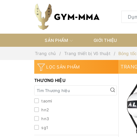
SẢN PHẨM
GIỚI THIỆU
Trang chủ
Trang thiết bị Võ thuật
Bóng tốc
TRANG
LỌC SẢN PHẨM
BỊ VÕ
THƯƠNG HIỆU
taomi
hn2
hn3
sg1