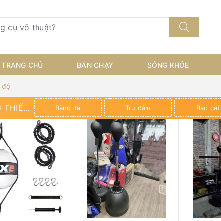
TRANG CHỦ
BÁN CHẠY
SỐNG KHỎE
 độ
 THIẾT
Băng đa
Trụ đấm
Bao cát
 THUẬT