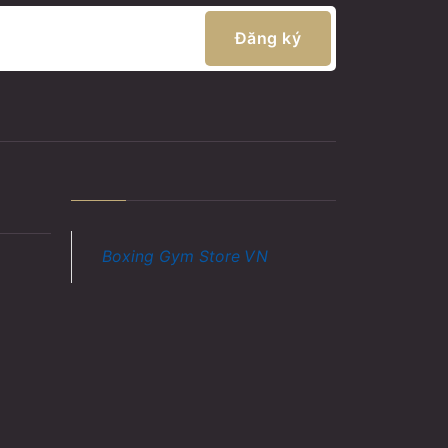
Đăng ký
Boxing Gym Store VN