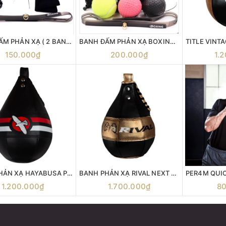
BANH ĐẤM PHẢN XẠ ( 2 BANH )
BANH ĐẤM PHẢN XẠ BOXING ( 3 BANH )
150.000₫
200.000₫
1.
BANH PHẢN XẠ HAYABUSA PRO TRAINING ELEVATE - SPEED BAG
BANH PHẢN XẠ RIVAL NEXT GENERATION SPEED BAG RVSBP3
1.200.000₫
1.700.000₫
8