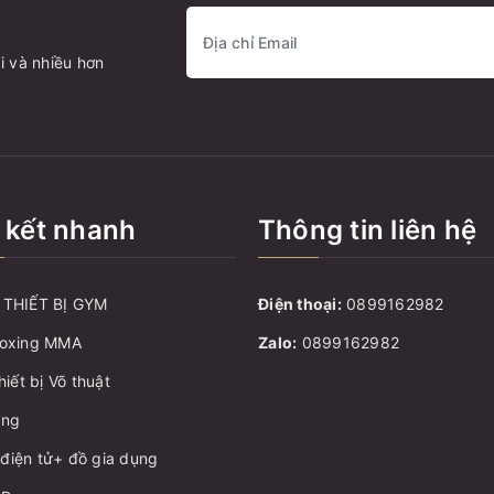
i và nhiều hơn
 kết nhanh
Thông tin liên hệ
THIẾT BỊ GYM
Điện thoại:
0899162982
oxing MMA
Zalo:
0899162982
hiết bị Võ thuật
ang
ị điện tử+ đồ gia dụng