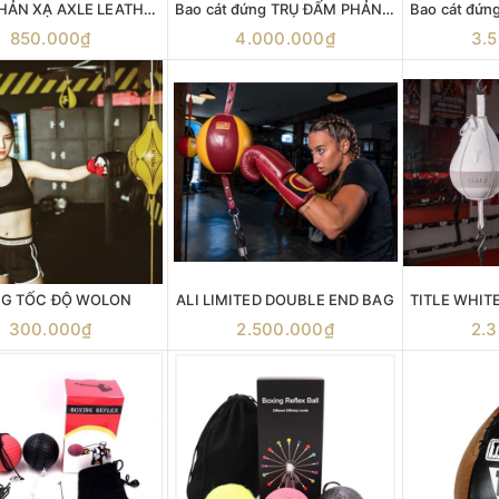
BÓNG PHẢN XẠ AXLE LEATHER DOUBLE END BAG - 8" BANH PHẢN XẠ , bóng tốc độ cobra bag boxing Double End Bag Cobra Reflex
Bao cát đứng TRỤ ĐẤM PHẢN XẠ T1 Standing Pro Speed Bag , trụ đấm bốc phản xạ cobra bag boxing
850.000₫
4.000.000₫
3.
G TỐC ĐỘ WOLON
ALI LIMITED DOUBLE END BAG
300.000₫
2.500.000₫
2.