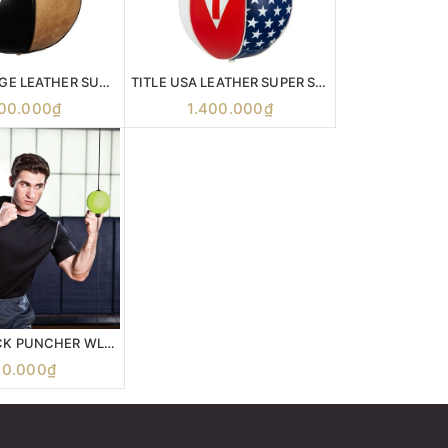
TITLE VINTAGE LEATHER SUPER SPEED BAG
TITLE USA LEATHER SUPER SPEED BAG
200.000₫
1.400.000₫
PER4M QUICK PUNCHER WLM ( BỘ TẬP ĐẤM NHANH )
00.000₫