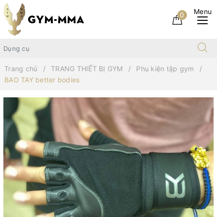
0
Trang chủ
TRANG THIẾT BỊ GYM
Phụ kiện tập gym
BAO TAY better bodies