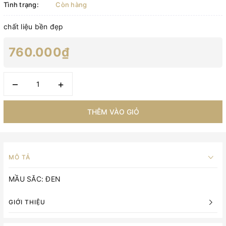
Tình trạng:
Còn hàng
chất liệu bền đẹp
760.000₫
–
+
THÊM VÀO GIỎ
MÔ TẢ
MẦU SĂC: ĐEN
GIỚI THIỆU