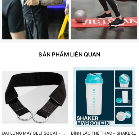
SẢN PHẨM LIÊN QUAN
ĐAI LƯNG MÁY BELT SQUAT - Máy gánh đùi với dây đai Belt Squat
BÌNH LẮC THỂ THAO – SHAKER MYPROTEIN 600ML