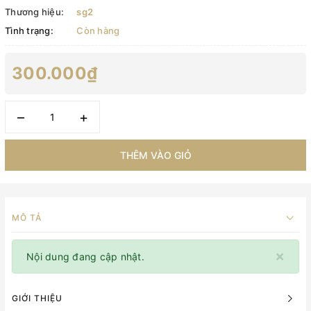
Thương hiệu:
sg2
Tình trạng:
Còn hàng
300.000₫
–
+
THÊM VÀO GIỎ
MÔ TẢ
×
Nội dung đang cập nhật.
GIỚI THIỆU