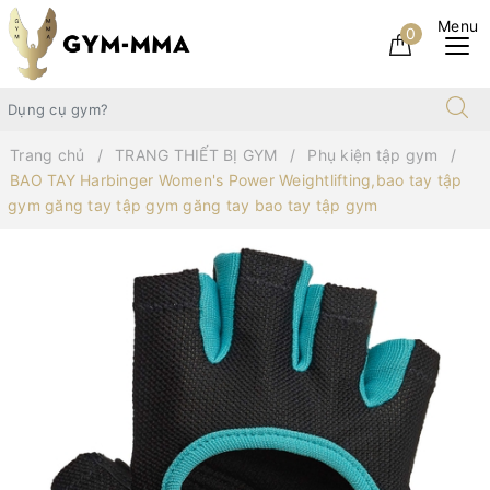
0
Trang chủ
TRANG THIẾT BỊ GYM
Phụ kiện tập gym
BAO TAY Harbinger Women's Power Weightlifting,bao tay tập
gym găng tay tập gym găng tay bao tay tập gym