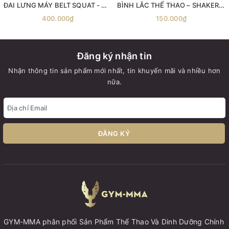
ĐAI LƯNG MÁY BELT SQUAT - Máy gánh đùi với dây đai Belt Squat
BÌNH LẮC THỂ THAO – SHAKER MYPROTEIN 600ML
400.000₫
150.000₫
Đăng ký nhận tin
Nhận thông tin sản phẩm mới nhất, tin khuyến mãi và nhiều hơn
nữa.
ĐĂNG KÝ
GYM-MMA phân phối Sản Phẩm Thể Thao Và Dinh Dưỡng Chính