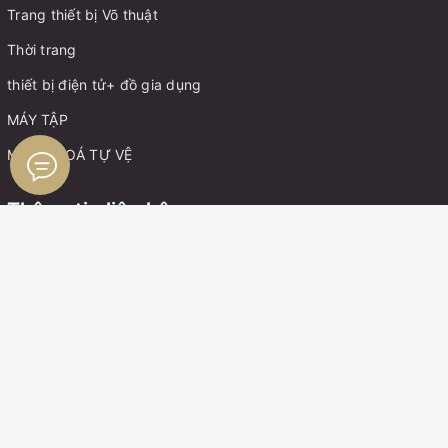
Trang thiết bị Võ thuật
Thời trang
thiết bị điện tử+ đồ gia dụng
MÁY TẬP
MÓC KHOÁ TỰ VỆ
Thông tin liên hệ
Điện thoại:
0899162982
Zalo:
0899162982
Boxing Gym Store VN