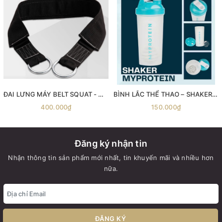
ĐAI LƯNG MÁY BELT SQUAT - Máy gánh đùi với dây đai Belt Squat
BÌNH LẮC THỂ THAO – SHAKER MYPROTEIN 600ML
400.000₫
150.000₫
Đăng ký nhận tin
Nhận thông tin sản phẩm mới nhất, tin khuyến mãi và nhiều hơn
nữa.
ĐĂNG KÝ