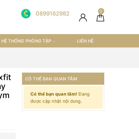
0
0899162982
HỆ THỐNG PHÒNG TẬP
LIÊN HỆ
fit
CÓ THỂ BẠN QUAN TÂM
ay
gym
Có thể bạn quan tâm!
Đang
được cập nhật nội dung.