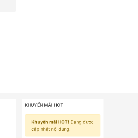
KHUYẾN MÃI HOT
Khuyến mãi HOT!
Đang được
cập nhật nội dung.