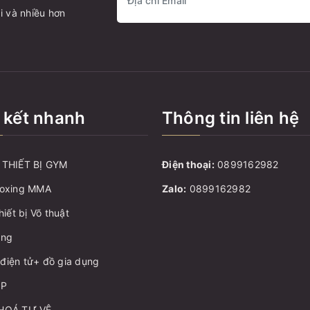
i và nhiều hơn
 kết nhanh
Thông tin liên hệ
THIẾT BỊ GYM
Điện thoại:
0899162982
oxing MMA
Zalo:
0899162982
hiết bị Võ thuật
ang
ị điện tử+ đồ gia dụng
ẬP
HOÁ TỰ VỆ