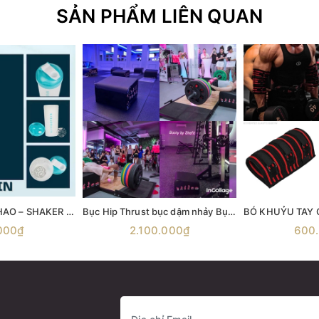
SẢN PHẨM LIÊN QUAN
BÌNH LẮC THỂ THAO – SHAKER MYPROTEIN 600ML
Bục Hip Thrust bục dậm nhảy Bục nhảy Aerobic Bục gỗ bật nhảy Ironwod Wooden Plyometric Box
000₫
2.100.000₫
600