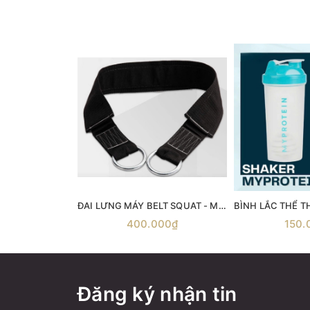
ĐAI LƯNG MÁY BELT SQUAT - Máy gánh đùi với dây đai Belt Squat
400.000₫
150.
Đăng ký nhận tin