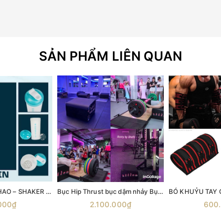
SẢN PHẨM LIÊN QUAN
BÌNH LẮC THỂ THAO – SHAKER MYPROTEIN 600ML
Bục Hip Thrust bục dậm nhảy Bục nhảy Aerobic Bục gỗ bật nhảy Ironwod Wooden Plyometric Box
000₫
2.100.000₫
600