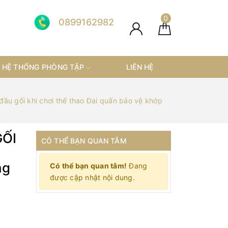
0
0899162982
HỆ THỐNG PHÒNG TẬP
LIÊN HỆ
u gối khi chơi thể thao Đai quấn bảo vệ khớp
GỐI
CÓ THỂ BẠN QUAN TÂM
ng
Có thể bạn quan tâm!
Đang
được cập nhật nội dung.