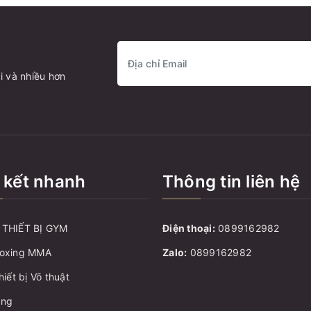
i và nhiều hơn
 kết nhanh
Thông tin liên hệ
THIẾT BỊ GYM
Điện thoại:
0899162982
oxing MMA
Zalo:
0899162982
hiết bị Võ thuật
ang