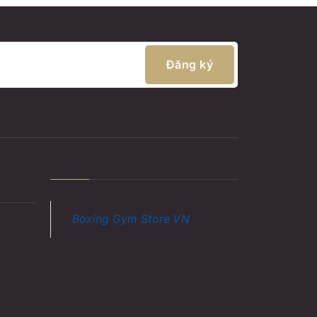
Đăng ký
Boxing Gym Store VN