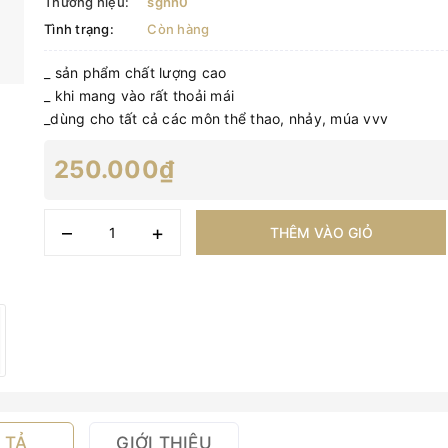
Thương hiệu:
sghn0
Tình trạng:
Còn hàng
_ sản phẩm chất lượng cao
_ khi mang vào rất thoải mái
_dùng cho tất cả các môn thể thao, nhảy, múa vvv
250.000₫
–
+
THÊM VÀO GIỎ
 TẢ
GIỚI THIỆU