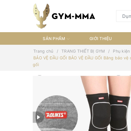
SẢN PHẨM
GIỚI THIỆU
Trang chủ
TRANG THIẾT BỊ GYM
Phụ kiện
BẢO VỆ ĐẦU GỐI BẢO VỆ ĐẦU GỐI Băng bảo vệ đầu
gối