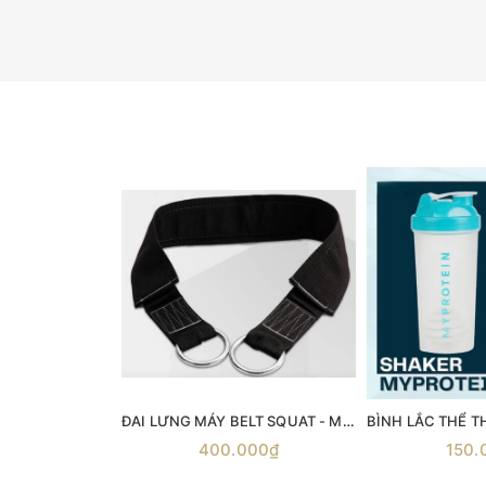
ĐAI LƯNG MÁY BELT SQUAT - Máy gánh đùi với dây đai Belt Squat
400.000₫
150.