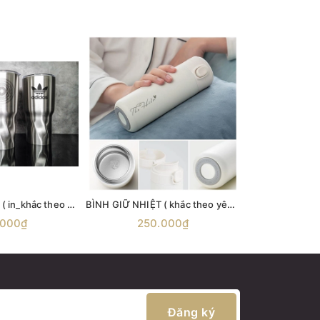
BÌNH GIỮ NHIỆT ( in_khắc theo yêu cầu)
BÌNH GIỮ NHIỆT ( khắc theo yêu cầu)
.000₫
250.000₫
Cli
Đăng ký