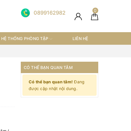
0
0899162982
HỆ THỐNG PHÒNG TẬP
LIÊN HỆ
CÓ THỂ BẠN QUAN TÂM
Có thể bạn quan tâm!
Đang
được cập nhật nội dung.
năm (