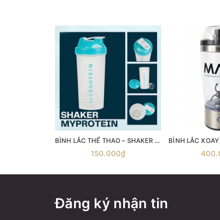
BÌNH LẮC THỂ THAO – SHAKER MYPROTEIN 600ML
BÌNH LẮC XOAY
150.000₫
400.
Đăng ký nhận tin