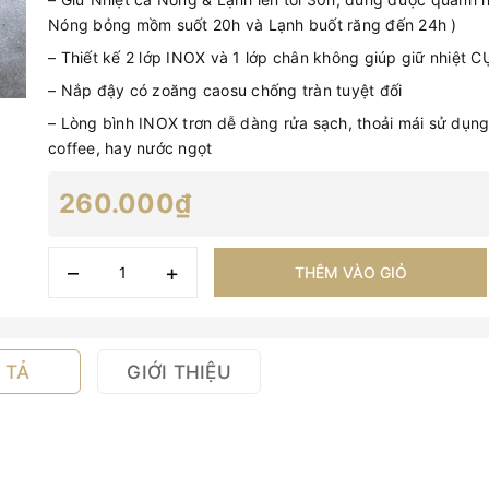
Nóng bỏng mồm suốt 20h và Lạnh buốt răng đến 24h )
– Thiết kế 2 lớp INOX và 1 lớp chân không giúp giữ nhiệt
– Nắp đậy có zoăng caosu chống tràn tuyệt đối
– Lòng bình INOX trơn dễ dàng rửa sạch, thoải mái sử dụng 
coffee, hay nước ngọt
260.000₫
–
+
THÊM VÀO GIỎ
 TẢ
GIỚI THIỆU