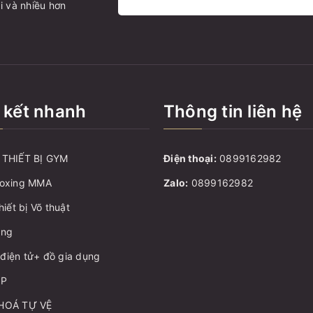
i và nhiều hơn
 kết nhanh
Thông tin liên hệ
THIẾT BỊ GYM
Điện thoại:
0899162982
oxing MMA
Zalo:
0899162982
hiết bị Võ thuật
ang
ị điện tử+ đồ gia dụng
ẬP
HOÁ TỰ VỆ