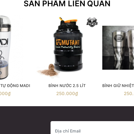
SẢN PHẨM LIÊN QUAN
 TỰ ĐỘNG MADI
BÌNH NƯỚC 2.5 LÍT
000₫
250.000₫
250