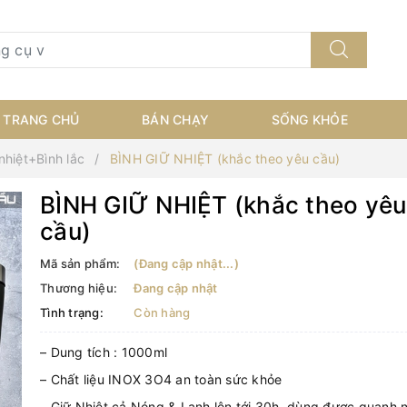
TRANG CHỦ
BÁN CHẠY
SỐNG KHỎE
nhiệt+Bình lắc
BÌNH GIỮ NHIỆT (khắc theo yêu cầu)
BÌNH GIỮ NHIỆT (khắc theo yêu
cầu)
Mã sản phẩm:
(Đang cập nhật...)
Thương hiệu:
Đang cập nhật
Tình trạng:
Còn hàng
– Dung tích : 1000ml
– Chất liệu INOX 3O4 an toàn sức khỏe
– Giữ Nhiệt cả Nóng & Lạnh lên tới 30h, dùng được quanh 