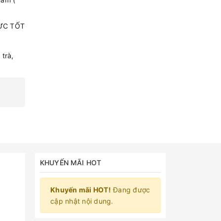
 CỰC TỐT
trà,
KHUYẾN MÃI HOT
Khuyến mãi HOT!
Đang được
cập nhật nội dung.