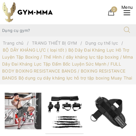
0
Trang chủ
TRANG THIẾT BỊ GYM
Dụng cụ thể lực
BỘ DÂY KHÁNG LỰC ( loại tốt ) Bộ Dây Đai Kháng Lực Hỗ Trợ
Luyện Tập Boxing / Thể Hình / dây kháng lực tập boxing / Mma
Dây Đai Kháng Lực Tập Đấm Bốc Luyện Sức Mạnh / FULL
BODY BOXING RESISTANCE BANDS / BOXING RESISTANCE
BANDS Bộ dụng cụ dây kháng lực hỗ trợ tập boxing Muay Thai