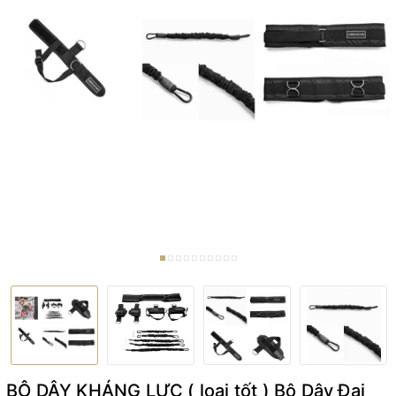
BỘ DÂY KHÁNG LỰC ( loại tốt ) Bộ Dây Đai