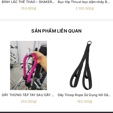
BÌNH LẮC THỂ THAO – SHAKER MYPROTEIN 600ML
Bục Hip Thrust bục dậm nhảy Bục nhảy Aerobic Bục gỗ bật nhảy Ironwod Wooden Plyometric Box
150.000₫
2.100.000₫
SẢN PHẨM LIÊN QUAN
DÂY THỪNG TẬP TAY SAU DÂY KÉO CÁP ( phụ kiện số 4 ) -dây thừng kéo xô -dây thừng tập xô -dây thừng tập tay- sau phụ kiện kéo xô dây đôi tập tay sau dây đôi tập xô tay
Dây Tricep Rope Sử Dụng Với Dây Cáp Khi Tập GYM , thể hình
250.000₫
180.000₫