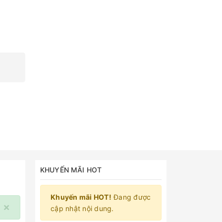
KHUYẾN MÃI HOT
Khuyến mãi HOT!
Đang được
×
cập nhật nội dung.