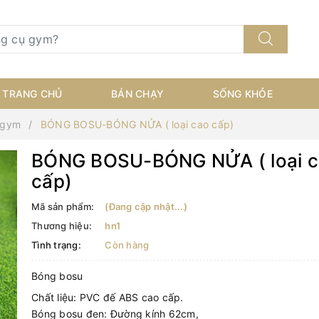
TRANG CHỦ
BÁN CHẠY
SỐNG KHỎE
 gym
BÓNG BOSU-BÓNG NỬA ( loại cao cấp)
BÓNG BOSU-BÓNG NỬA ( loại 
cấp)
Mã sản phẩm:
(Đang cập nhật...)
Thương hiệu:
hn1
Tình trạng:
Còn hàng
Bóng bosu
Chất liệu: PVC đế ABS cao cấp.
Bóng bosu đen: Đường kính 62cm,