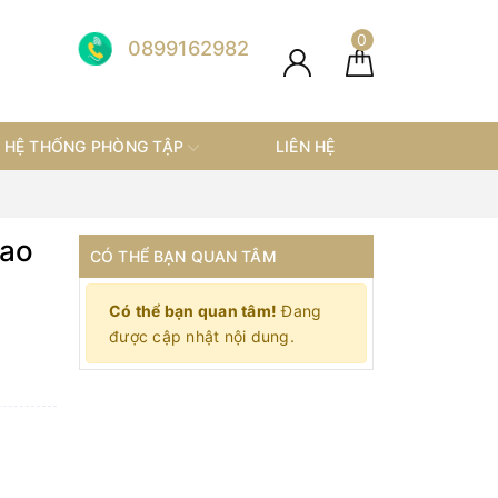
0
0899162982
HỆ THỐNG PHÒNG TẬP
LIÊN HỆ
cao
CÓ THỂ BẠN QUAN TÂM
Có thể bạn quan tâm!
Đang
được cập nhật nội dung.