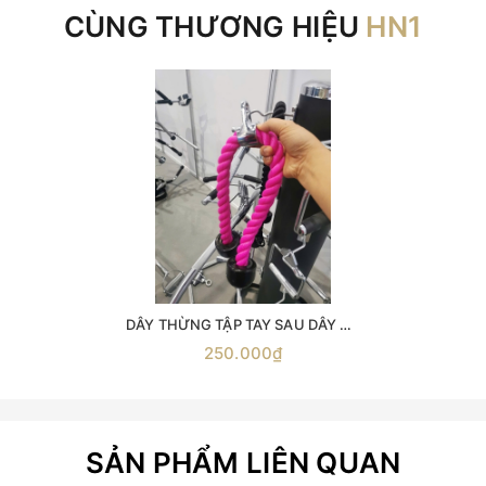
CÙNG THƯƠNG HIỆU
HN1
DÂY THỪNG TẬP TAY SAU DÂY KÉO CÁP ( phụ kiện số 4 ) -dây thừng kéo xô -dây thừng tập xô -dây thừng tập tay- sau phụ kiện kéo xô dây đôi tập tay sau dây đôi tập xô tay
250.000₫
SẢN PHẨM LIÊN QUAN