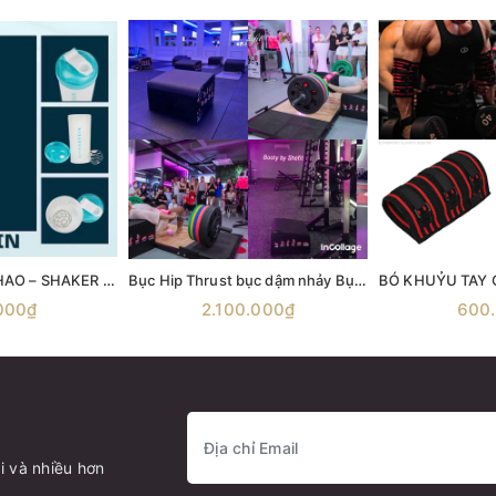
BÌNH LẮC THỂ THAO – SHAKER MYPROTEIN 600ML
Bục Hip Thrust bục dậm nhảy Bục nhảy Aerobic Bục gỗ bật nhảy Ironwod Wooden Plyometric Box
000₫
2.100.000₫
600
i và nhiều hơn