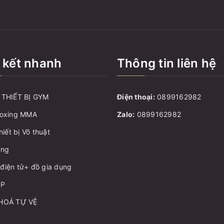
 kết nhanh
Thông tin liên hệ
THIẾT BỊ GYM
Điện thoại:
0899162982
oxing MMA
Zalo:
0899162982
hiết bị Võ thuật
ang
ị điện tử+ đồ gia dụng
ẬP
HOÁ TỰ VỆ