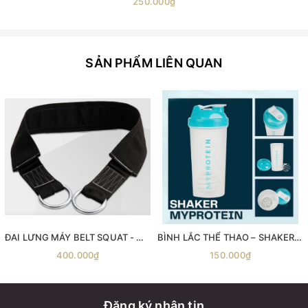
250.000₫
SẢN PHẨM LIÊN QUAN
ĐAI LƯNG MÁY BELT SQUAT - Máy gánh đùi với dây đai Belt Squat
BÌNH LẮC THỂ THAO – SHAKER MYPROTEIN 600ML
400.000₫
150.000₫
Đăng ký nhận tin