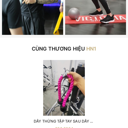
CÙNG THƯƠNG HIỆU
HN1
DÂY THỪNG TẬP TAY SAU DÂY KÉO CÁP ( phụ kiện số 4 ) -dây thừng kéo xô -dây thừng tập xô -dây thừng tập tay- sau phụ kiện kéo xô dây đôi tập tay sau dây đôi tập xô tay