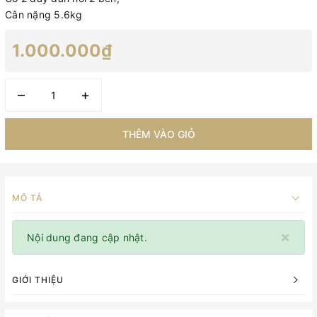
Cân nặng 5.6kg
1.000.000₫
–
+
THÊM VÀO GIỎ
MÔ TẢ
×
Nội dung đang cập nhật.
GIỚI THIỆU