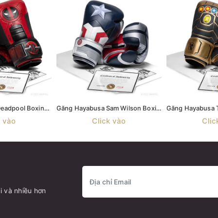
Găng Hayabusa Deadpool Boxing Gloves
Găng Hayabusa Sam Wilson Boxing Gloves
k vào
Click vào
Clic
i và nhiều hơn