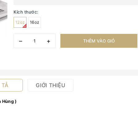
Kích thước:
12oz
16oz
–
+
THÊM VÀO GIỎ
 TẢ
GIỚI THIỆU
h Hùng )