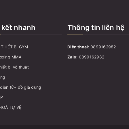
 kết nhanh
Thông tin liên hệ
THIẾT BỊ GYM
Điện thoại:
0899162982
oxing MMA
Zalo:
0899162982
hiết bị Võ thuật
ang
ị điện tử+ đồ gia dụng
ẬP
HOÁ TỰ VỆ