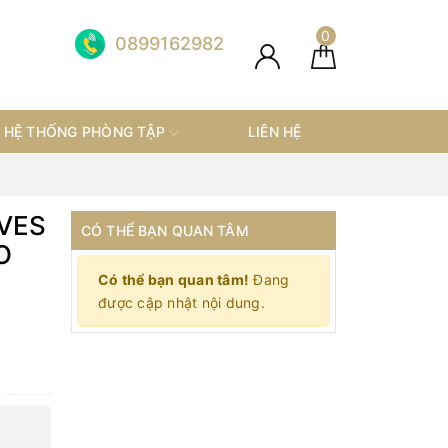
0
0899162982
HỆ THỐNG PHÒNG TẬP
LIÊN HỆ
VES
CÓ THỂ BẠN QUAN TÂM
O
Có thể bạn quan tâm!
Đang
được cập nhật nội dung.