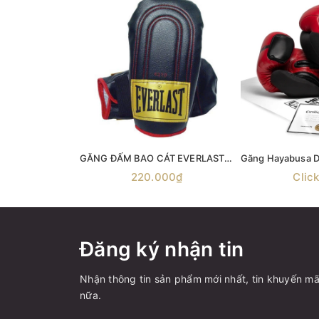
GĂNG ĐẤM BAO CÁT EVERLAST - găng tay tạ oldschool bag glove , Everlast 4310 Everhide Speed Bag Gloves , Everlast Genuine Leather Speed Bag Gloves
220.000₫
Clic
Đăng ký nhận tin
Nhận thông tin sản phẩm mới nhất, tin khuyến mã
nữa.