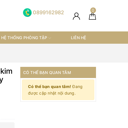
0
0899162982
HỆ THỐNG PHÒNG TẬP
LIÊN HỆ
 kim
CÓ THỂ BẠN QUAN TÂM
y
Có thể bạn quan tâm!
Đang
được cập nhật nội dung.