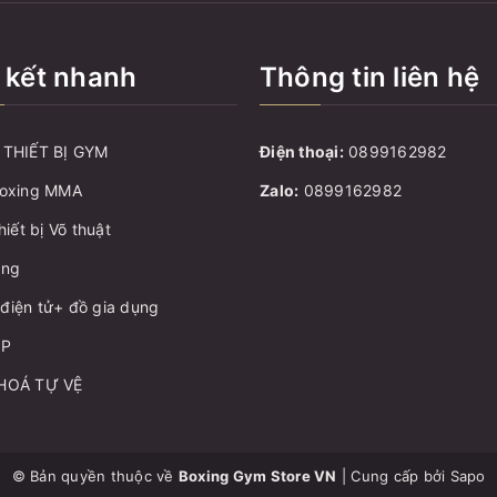
 kết nhanh
Thông tin liên hệ
THIẾT BỊ GYM
Điện thoại:
0899162982
oxing MMA
Zalo:
0899162982
hiết bị Võ thuật
ang
ị điện tử+ đồ gia dụng
ẬP
HOÁ TỰ VỆ
© Bản quyền thuộc về
Boxing Gym Store VN
|
Cung cấp bởi
Sapo