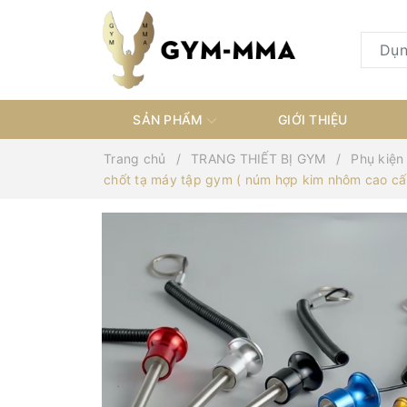
SẢN PHẨM
GIỚI THIỆU
Trang chủ
TRANG THIẾT BỊ GYM
Phụ kiện
chốt tạ máy tập gym ( núm hợp kim nhôm cao cấp 