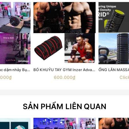
Bục Hip Thrust bục dậm nhảy Bục nhảy Aerobic Bục gỗ bật nhảy Ironwod Wooden Plyometric Box
BÓ KHUỶU TAY GYM Inzer Advance Designs XT Đai Bó Khuỷu Tay Đai Bảo Vệ Khủy Tay Đệm bảo vệ khuỷu tay dành cho người chơi thể thao Băng bảo vệ khuỷu tay, đai đeo khuỷu tay thể thao, tập gym Xỏ Khuỷu Tay
.000₫
600.000₫
Clic
SẢN PHẨM LIÊN QUAN