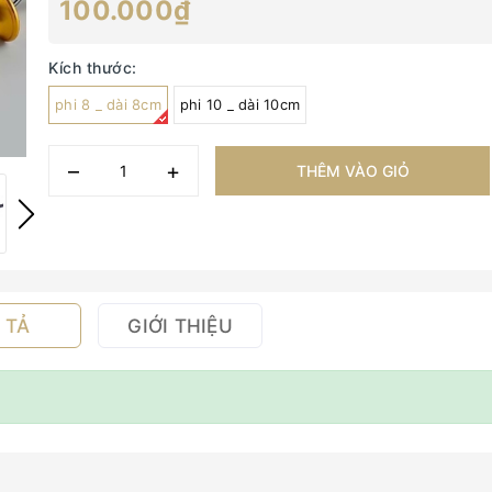
100.000₫
Kích thước:
phi 8 _ dài 8cm
phi 10 _ dài 10cm
–
+
THÊM VÀO GIỎ
 TẢ
GIỚI THIỆU