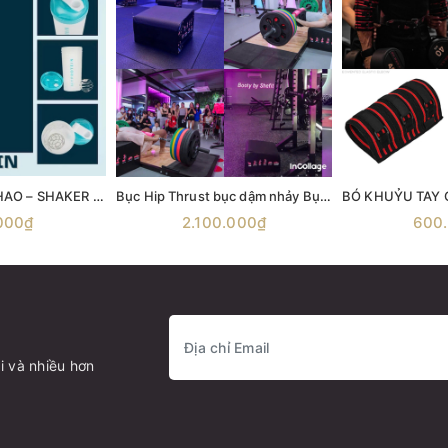
BÌNH LẮC THỂ THAO – SHAKER MYPROTEIN 600ML
Bục Hip Thrust bục dậm nhảy Bục nhảy Aerobic Bục gỗ bật nhảy Ironwod Wooden Plyometric Box
000₫
2.100.000₫
600
i và nhiều hơn