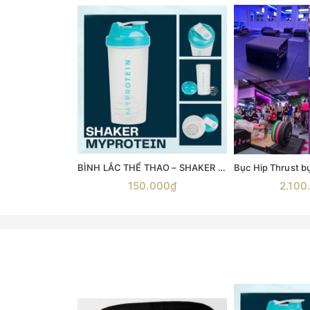
BÌNH LẮC THỂ THAO – SHAKER MYPROTEIN 600ML
150.000₫
2.100