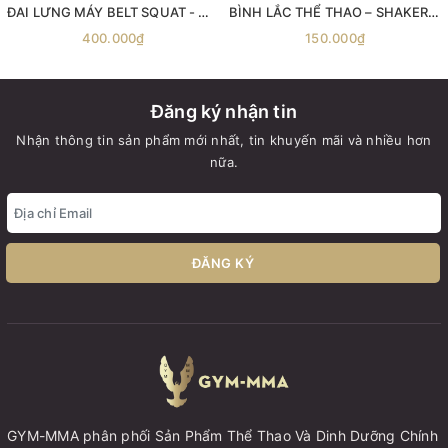
ĐAI LƯNG MÁY BELT SQUAT - Máy gánh đùi với dây đai Belt Squat
BÌNH LẮC THỂ THAO – SHAKER MYPROTEIN 600ML
400.000₫
150.000₫
Đăng ký nhận tin
Nhận thông tin sản phẩm mới nhất, tin khuyến mãi và nhiều hơn
nữa.
ĐĂNG KÝ
GYM-MMA phân phối Sản Phẩm Thể Thao Và Dinh Dưỡng Chính