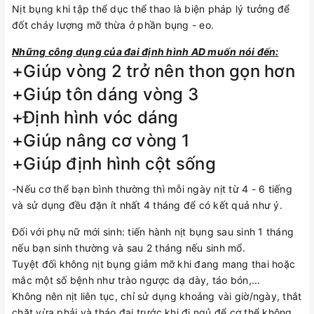
Nịt bụng khi tập thể dục thể thao là biện pháp lý tưởng để
đốt cháy lượng mỡ thừa ở phần bụng - eo.
Những công dụng của đai định hình AD muốn nói đến:
+Giúp vòng 2 trở nên thon gọn hơn
+Giúp tôn dáng vòng 3
+Định hình vóc dáng
+Giúp nâng cơ vòng 1
+Giúp định hình cột sống
-Nếu cơ thể bạn bình thường thì mỗi ngày nịt từ 4 - 6 tiếng
và sử dụng đều đặn ít nhất 4 tháng để có kết quả như ý.
Đối với phụ nữ mới sinh: tiến hành nịt bụng sau sinh 1 tháng
nếu bạn sinh thường và sau 2 tháng nếu sinh mổ.
Tuyệt đối không nịt bụng giảm mỡ khi đang mang thai hoặc
mắc một số bệnh như trào ngược dạ dày, táo bón,...
Không nên nịt liên tục, chỉ sử dụng khoảng vài giờ/ngày, thắt
chặt vừa phải và tháo đai trước khi đi ngủ để cơ thể không