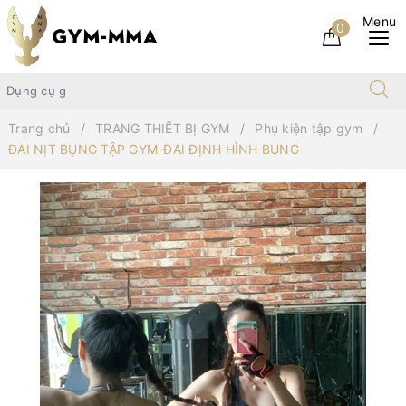
0
Trang chủ
TRANG THIẾT BỊ GYM
Phụ kiện tập gym
ĐAI NỊT BỤNG TẬP GYM-ĐAI ĐỊNH HÌNH BỤNG