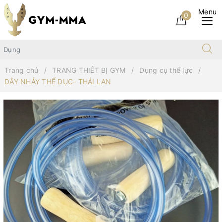
0
Trang chủ
TRANG THIẾT BỊ GYM
Dụng cụ thể lực
DÂY NHẢY THỂ DỤC- THÁI LAN