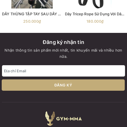
DÂY THỪNG TẬP TAY SAU DÂY KÉO CÁP ( phụ kiện số 4 ) -dây thừng kéo xô -dây thừng tập xô -dây thừng tập tay- sau phụ kiện kéo xô dây đôi tập tay sau dây đôi tập xô tay
Dây Tricep Rope Sử Dụng Với Dây Cáp Khi Tập GYM , thể hình
250.000₫
180.000₫
Đăng ký nhận tin
Nhận thông tin sản phẩm mới nhất, tin khuyến mãi và nhiều hơn
nữa.
ĐĂNG KÝ