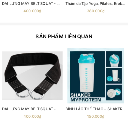
ĐAI LƯNG MÁY BELT SQUAT - Máy gánh đùi với dây đai Belt Squat
Thảm da Tập Yoga, Pilates, Erobic, Gym , thảm simili tập yoga
400.000₫
380.000₫
SẢN PHẨM LIÊN QUAN
ĐAI LƯNG MÁY BELT SQUAT - Máy gánh đùi với dây đai Belt Squat
BÌNH LẮC THỂ THAO – SHAKER MYPROTEIN 600ML
400.000₫
150.000₫