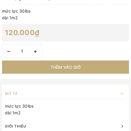
mức lực 30lbs
dài 1m2
120.000₫
–
+
THÊM VÀO GIỎ
MÔ TẢ
mức lực 30lbs
dài 1m2
GIỚI THIỆU