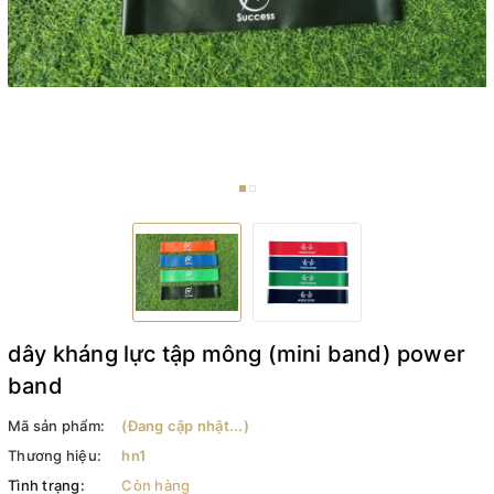
dây kháng lực tập mông (mini band) power
band
Mã sản phẩm:
(Đang cập nhật...)
Thương hiệu:
hn1
Tình trạng:
Còn hàng