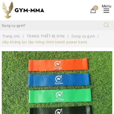
0
Trang chủ
TRANG THIẾT BỊ GYM
Dụng cụ gym
dây kháng lực tập mông (mini band) power band