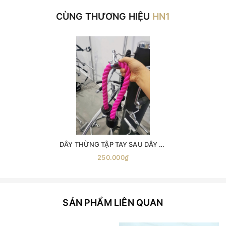
CÙNG THƯƠNG HIỆU
HN1
DÂY THỪNG TẬP TAY SAU DÂY KÉO CÁP ( phụ kiện số 4 ) -dây thừng kéo xô -dây thừng tập xô -dây thừng tập tay- sau phụ kiện kéo xô dây đôi tập tay sau dây đôi tập xô tay
250.000₫
SẢN PHẨM LIÊN QUAN