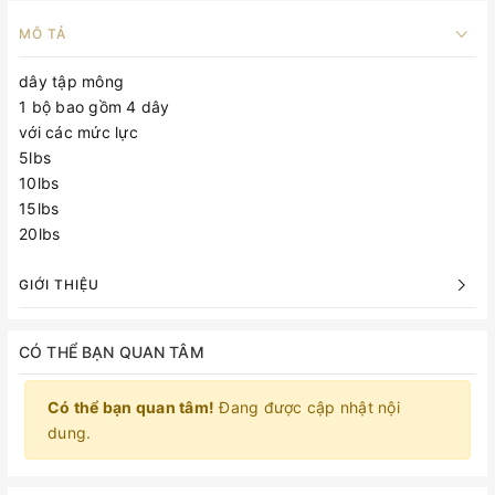
MÔ TẢ
dây tập mông
1 bộ bao gồm 4 dây
với các mức lực
5lbs
10lbs
15lbs
20lbs
GIỚI THIỆU
CÓ THỂ BẠN QUAN TÂM
Có thể bạn quan tâm!
Đang được cập nhật nội
dung.