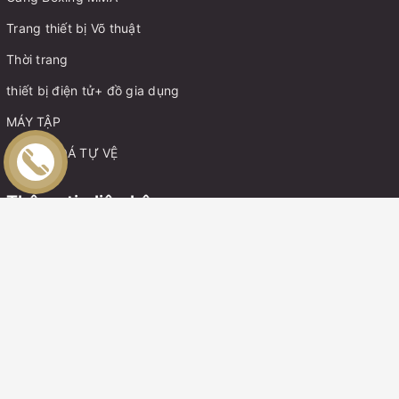
Trang thiết bị Võ thuật
Thời trang
thiết bị điện tử+ đồ gia dụng
MÁY TẬP
MÓC KHOÁ TỰ VỆ
Thông tin liên hệ
Điện thoại:
0899162982
Zalo:
0899162982
Boxing Gym Store VN