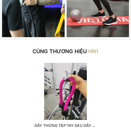
CÙNG THƯƠNG HIỆU
HN1
DÂY THỪNG TẬP TAY SAU DÂY KÉO CÁP ( phụ kiện số 4 ) -dây thừng kéo xô -dây thừng tập xô -dây thừng tập tay- sau phụ kiện kéo xô dây đôi tập tay sau dây đôi tập xô tay