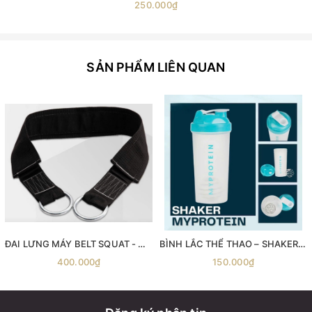
250.000₫
SẢN PHẨM LIÊN QUAN
ĐAI LƯNG MÁY BELT SQUAT - Máy gánh đùi với dây đai Belt Squat
BÌNH LẮC THỂ THAO – SHAKER MYPROTEIN 600ML
400.000₫
150.000₫