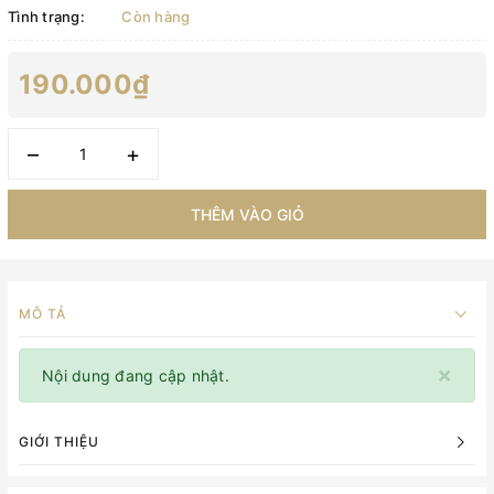
Tình trạng:
Còn hàng
190.000₫
–
+
THÊM VÀO GIỎ
MÔ TẢ
×
Nội dung đang cập nhật.
GIỚI THIỆU