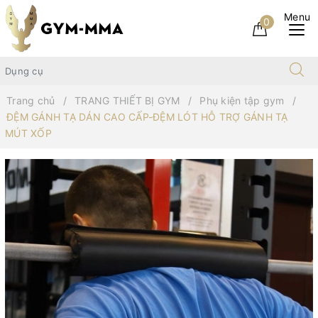
0
Trang chủ
TRANG THIẾT BỊ GYM
Phụ kiện tập gym
ĐỆM GÁNH TẠ DÁN CAO CẤP-ĐỆM LÓT HỖ TRỢ GÁNH TẠ
MÚT XỐP