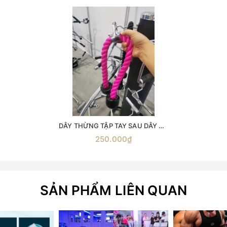
DÂY THỪNG TẬP TAY SAU DÂY KÉO CÁP ( phụ kiện số 4 ) -dây thừng kéo xô -dây thừng tập xô -dây thừng tập tay- sau phụ kiện kéo xô dây đôi tập tay sau dây đôi tập xô tay
250.000₫
SẢN PHẨM LIÊN QUAN