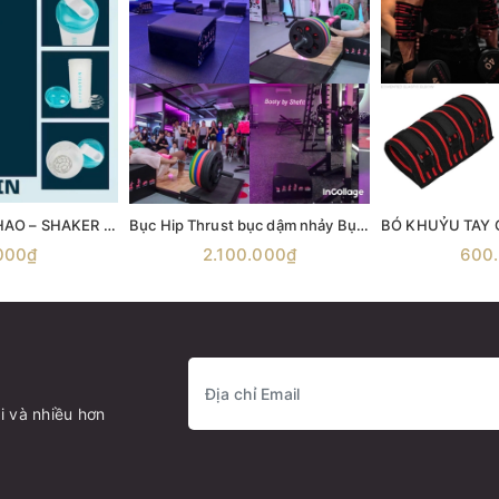
BÌNH LẮC THỂ THAO – SHAKER MYPROTEIN 600ML
Bục Hip Thrust bục dậm nhảy Bục nhảy Aerobic Bục gỗ bật nhảy Ironwod Wooden Plyometric Box
000₫
2.100.000₫
600
i và nhiều hơn