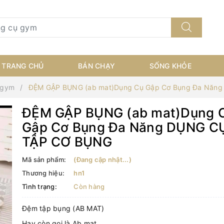
TRANG CHỦ
BÁN CHẠY
SỐNG KHỎE
 gym
ĐỆM GẬP BỤNG (ab mat)Dụng Cụ Gập Cơ Bụng Đa Năn
ĐỆM GẬP BỤNG (ab mat)Dụng 
Gập Cơ Bụng Đa Năng DỤNG C
TẬP CƠ BỤNG
Mã sản phẩm:
(Đang cập nhật...)
Thương hiệu:
hn1
Tình trạng:
Còn hàng
Đệm tập bụng (AB MAT)
Hay còn gọi là Ab mat