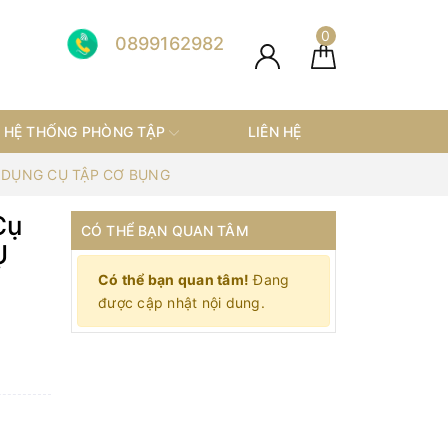
0
0899162982
HỆ THỐNG PHÒNG TẬP
LIÊN HỆ
g DỤNG CỤ TẬP CƠ BỤNG
Cụ
CÓ THỂ BẠN QUAN TÂM
Ụ
Có thể bạn quan tâm!
Đang
được cập nhật nội dung.