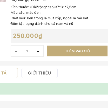
Kích thước: (Dài*rộng*cao)37*31*7,5cm.
Màu sắc: màu đen
Chất liệu: bên trong là mút xốp, ngoài là vải bạt.
Đệm tập bụng dành cho cả nam và nữ.
250.000₫
–
+
THÊM VÀO GIỎ
 TẢ
GIỚI THIỆU