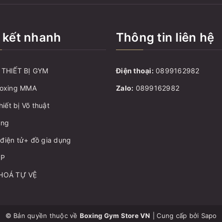
 kết nhanh
Thông tin liên hệ
THIẾT BỊ GYM
Điện thoại:
0899162982
oxing MMA
Zalo:
0899162982
hiết bị Võ thuật
ang
ị điện tử+ đồ gia dụng
ẬP
HOÁ TỰ VỆ
© Bản quyền thuộc về
Boxing Gym Store VN
|
Cung cấp bởi
Sapo