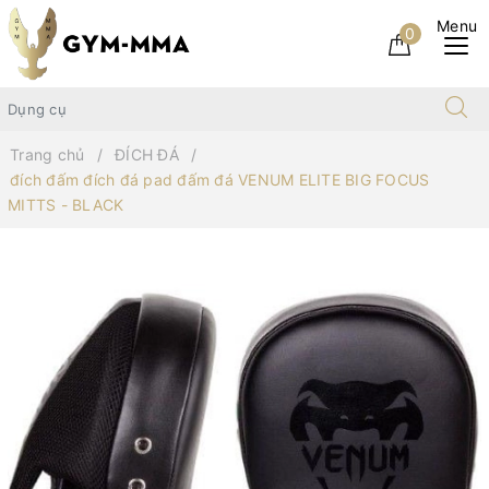
0
Trang chủ
ĐÍCH ĐÁ
đích đấm đích đá pad đấm đá VENUM ELITE BIG FOCUS
MITTS - BLACK