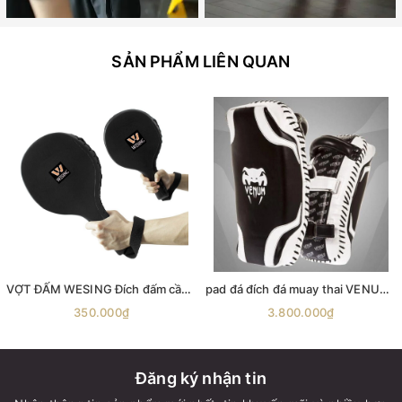
SẢN PHẨM LIÊN QUAN
VỢT ĐẤM WESING Đích đấm cầm tay Wesing cao cấp dùng cho HLV và người tập đấm
pad đá đích đá muay thai VENUM ABSOLUTE KICK PADS
350.000₫
3.800.000₫
Đăng ký nhận tin