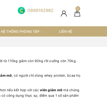
0
0899162982
HỆ THỐNG PHÒNG TẬP
LIÊN HỆ
ười từ 110kg giảm còn 90kg rồi xuống còn 70kg.
iảm mỡ
, có người chỉ dùng whey protein, bcaa họ
 hơn nếu kết hợp với các
viên giảm mỡ
mà chúng
có công dụng thực sự, điểm qua 1 số sản phẩm