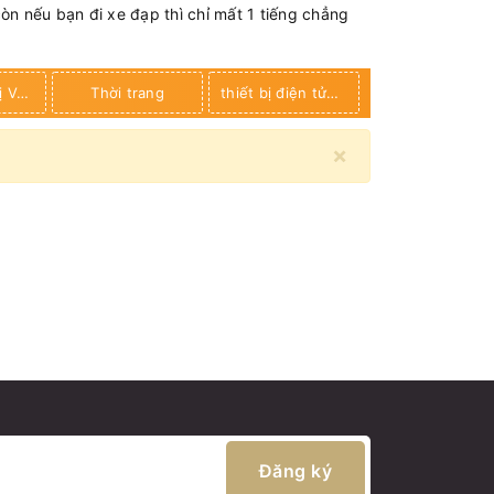
còn nếu bạn đi xe đạp thì chỉ mất 1 tiếng chẳng
Trang thiết bị Võ thuật
Thời trang
thiết bị điện tử+ đồ gia dụng
MÁY TẬP
×
Đăng ký