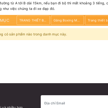
đường từ A tới B dài 15km, nếu bạn đi bộ thì mất khoảng 3 tiếng, 
 như việc chúng ta đi xe đạp đó.
 MỤC
TRANG THIẾT BỊ GYM
Găng Boxing MMA
ng có sản phẩm nào trong danh mục này.
i và nhiều hơn