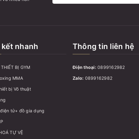
 kết nhanh
Thông tin liên hệ
THIẾT BỊ GYM
Điện thoại:
0899162982
oxing MMA
Zalo:
0899162982
hiết bị Võ thuật
ang
ị điện tử+ đồ gia dụng
ẬP
HOÁ TỰ VỆ