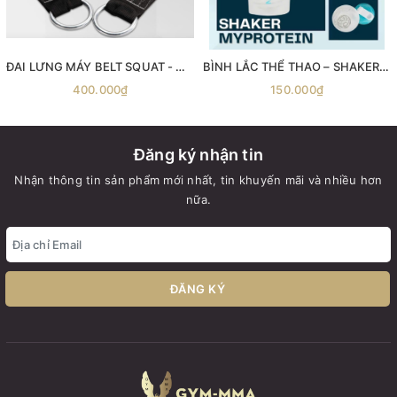
ĐAI LƯNG MÁY BELT SQUAT - Máy gánh đùi với dây đai Belt Squat
BÌNH LẮC THỂ THAO – SHAKER MYPROTEIN 600ML
400.000₫
150.000₫
Đăng ký nhận tin
Nhận thông tin sản phẩm mới nhất, tin khuyến mãi và nhiều hơn
nữa.
ĐĂNG KÝ