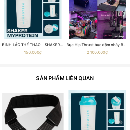
BÌNH LẮC THỂ THAO – SHAKER MYPROTEIN 600ML
Bục Hip Thrust bục dậm nhảy Bục nhảy Aerobic Bục gỗ bật nhảy Ironwod Wooden Plyometric Box
150.000₫
2.100.000₫
SẢN PHẨM LIÊN QUAN