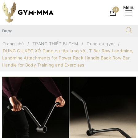
0
Trang chủ
TRANG THIẾT BỊ GYM
Dụng cụ gym
DỤNG CỤ KÉO XÔ Dụng cụ tập lưng xô , T Bar Row Landmine,
Landmine Attachments for Power Rack Handle Back Row Bar
Handle for Body Training and Exercises