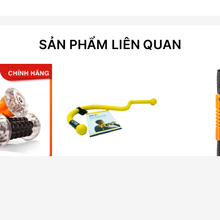
SẢN PHẨM LIÊN QUAN
 NANO ROLLER
ACCUSTICK
000₫
750.000₫
Clic