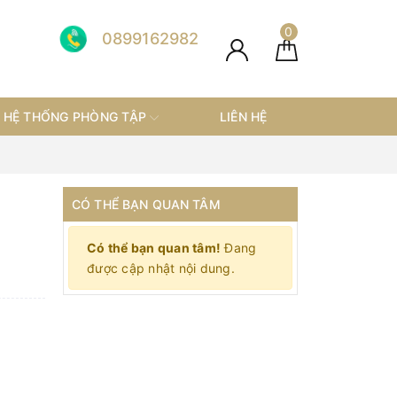
0
0899162982
HỆ THỐNG PHÒNG TẬP
LIÊN HỆ
CÓ THỂ BẠN QUAN TÂM
Có thể bạn quan tâm!
Đang
được cập nhật nội dung.