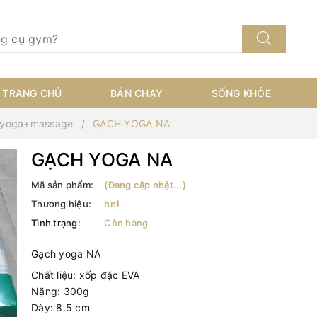
TRANG CHỦ
BÁN CHẠY
SỐNG KHỎE
 yoga+massage
GẠCH YOGA NA
GẠCH YOGA NA
Mã sản phẩm:
(Đang cập nhật...)
Thương hiệu:
hn1
Tình trạng:
Còn hàng
Gạch yoga NA
Chất liệu: xốp đặc EVA
Nặng: 300g
Dày: 8.5 cm