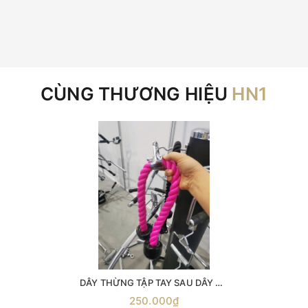
CÙNG THƯƠNG HIỆU
HN1
DÂY THỪNG TẬP TAY SAU DÂY KÉO CÁP ( phụ kiện số 4 ) -dây thừng kéo xô -dây thừng tập xô -dây thừng tập tay- sau phụ kiện kéo xô dây đôi tập tay sau dây đôi tập xô tay
250.000₫