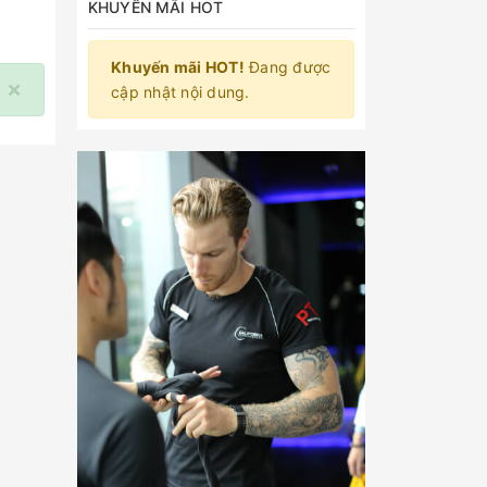
KHUYẾN MÃI HOT
Khuyến mãi HOT!
Đang được
×
cập nhật nội dung.