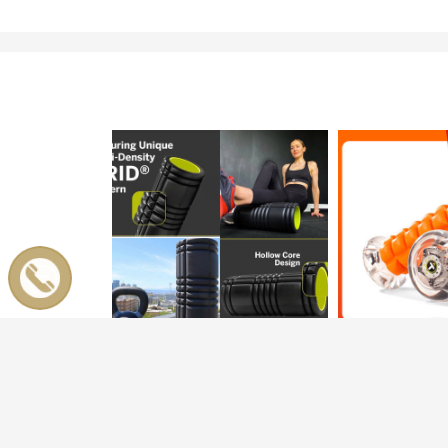
ỐNG LĂN MASSAGE , Con Lăn Massage. Phục Hồi Cơ Foam Roller Tập GYM | Yoga Mát Xa Dãn Cơ Tập Gym con lăn giãn cơ ống lăn giãn cơ ống lăn massage
MASSAGE CHÂN
Click vào
800.