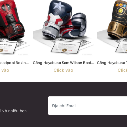
Găng Hayabusa Deadpool Boxing Gloves
Găng Hayabusa Sam Wilson Boxing Gloves
k vào
Click vào
Clic
i và nhiều hơn