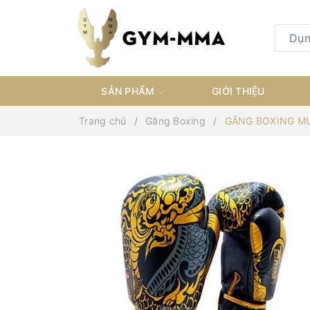
SẢN PHẨM
GIỚI THIỆU
Trang chủ
Găng Boxing
GĂNG BOXING MU