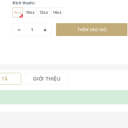
Kích thước:
8oz
10oz
12oz
14oz
–
+
THÊM VÀO GIỎ
 TẢ
GIỚI THIỆU