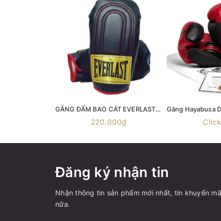
GĂNG ĐẤM BAO CÁT EVERLAST - găng tay tạ oldschool bag glove , Everlast 4310 Everhide Speed Bag Gloves , Everlast Genuine Leather Speed Bag Gloves
220.000₫
Clic
Đăng ký nhận tin
Nhận thông tin sản phẩm mới nhất, tin khuyến mã
nữa.