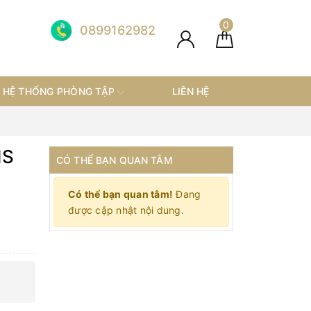
0
0899162982
HỆ THỐNG PHÒNG TẬP
LIÊN HỆ
NS
CÓ THỂ BẠN QUAN TÂM
Có thể bạn quan tâm!
Đang
được cập nhật nội dung.