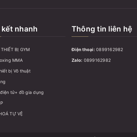
 kết nhanh
Thông tin liên hệ
THIẾT BỊ GYM
Điện thoại:
0899162982
oxing MMA
Zalo:
0899162982
hiết bị Võ thuật
ang
ị điện tử+ đồ gia dụng
ẬP
HOÁ TỰ VỆ