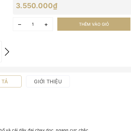
3.550.000₫
–
+
THÊM VÀO GIỎ
 TẢ
GIỚI THIỆU
t bố và cái dây đai chạy dọc, ngang cực chắc.