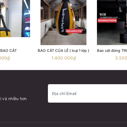
 BAO CÁT
BAO CÁT CỦA LÊ ( loại 1 lớp )
000₫
1.400.000₫
3.50
i và nhiều hơn