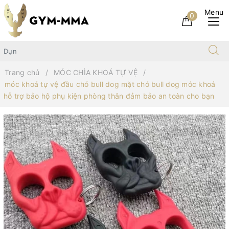
0
Trang chủ
MÓC CHÌA KHOÁ TỰ VỆ
móc khoá tự vệ đầu chó bull dog mặt chó bull dog móc khoá
hỗ trợ bảo hộ phụ kiện phòng thân đảm bảo an toàn cho bạn