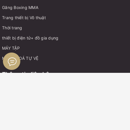
Găng Boxing MMA
Trang thiết bị Võ thuật
Thời trang
thiết bị điện tử+ đồ gia dụng
MÁY TẬP
MÓC KHOÁ TỰ VỆ
Thông tin liên hệ
Điện thoại:
0899162982
Zalo:
0899162982