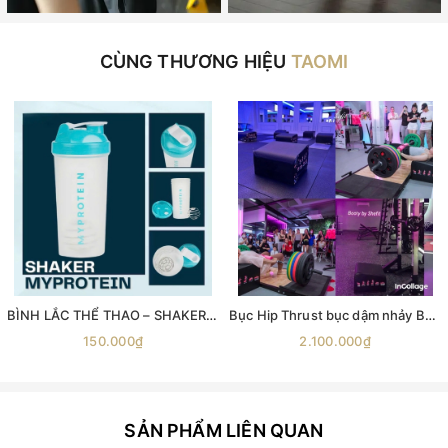
CÙNG THƯƠNG HIỆU
TAOMI
BÌNH LẮC THỂ THAO – SHAKER MYPROTEIN 600ML
Bục Hip Thrust bục dậm nhảy Bục nhảy Aerobic Bục gỗ bật nhảy Ironwod Wooden Plyometric Box
150.000₫
2.100.000₫
SẢN PHẨM LIÊN QUAN