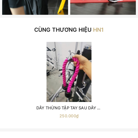
CÙNG THƯƠNG HIỆU
HN1
DÂY THỪNG TẬP TAY SAU DÂY KÉO CÁP ( phụ kiện số 4 ) -dây thừng kéo xô -dây thừng tập xô -dây thừng tập tay- sau phụ kiện kéo xô dây đôi tập tay sau dây đôi tập xô tay
250.000₫