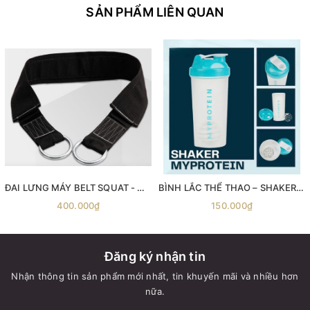
SẢN PHẨM LIÊN QUAN
ĐAI LƯNG MÁY BELT SQUAT - Máy gánh đùi với dây đai Belt Squat
BÌNH LẮC THỂ THAO – SHAKER MYPROTEIN 600ML
400.000₫
150.000₫
Đăng ký nhận tin
Nhận thông tin sản phẩm mới nhất, tin khuyến mãi và nhiều hơn
nữa.