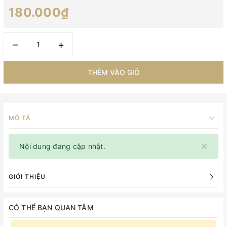
180.000₫
–
+
THÊM VÀO GIỎ
MÔ TẢ
×
Nội dung đang cập nhật.
GIỚI THIỆU
CÓ THỂ BẠN QUAN TÂM