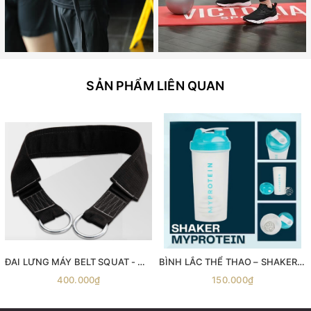
SẢN PHẨM LIÊN QUAN
ĐAI LƯNG MÁY BELT SQUAT - Máy gánh đùi với dây đai Belt Squat
BÌNH LẮC THỂ THAO – SHAKER MYPROTEIN 600ML
400.000₫
150.000₫