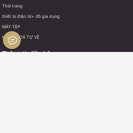
Thời trang
thiết bị điện tử+ đồ gia dụng
MÁY TẬP
MÓC KHOÁ TỰ VỆ
Thông tin liên hệ
Điện thoại:
0899162982
Zalo:
0899162982
Boxing Gym Store VN