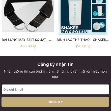
ĐAI LƯNG MÁY BELT SQUAT - Máy gánh đùi với dây đai Belt Squat
BÌNH LẮC THỂ THAO – SHAKER MYPROTEIN 600ML
400.000₫
150.000₫
Đăng ký nhận tin
Nhận thông tin sản phẩm mới nhất, tin khuyến mãi và nhiều hơn
nữa.
ĐĂNG KÝ