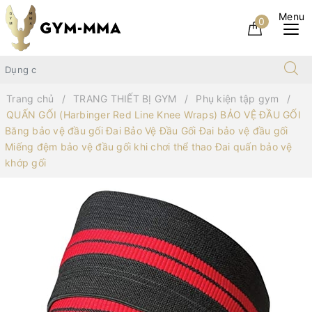
0
Trang chủ
TRANG THIẾT BỊ GYM
Phụ kiện tập gym
QUẤN GỐI (Harbinger Red Line Knee Wraps) BẢO VỆ ĐẦU GỐI
Băng bảo vệ đầu gối Đai Bảo Vệ Đầu Gối Đai bảo vệ đầu gối
Miếng đệm bảo vệ đầu gối khi chơi thể thao Đai quấn bảo vệ
khớp gối