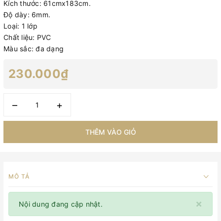
Kích thước: 61cmx183cm.
Độ dày: 6mm.
Loại: 1 lớp
Chất liệu: PVC
Màu sắc: đa dạng
230.000₫
–
+
THÊM VÀO GIỎ
MÔ TẢ
×
Nội dung đang cập nhật.