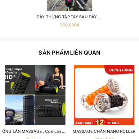
DÂY THỪNG TẬP TAY SAU DÂY KÉO CÁP ( phụ kiện số 4 ) -dây thừng kéo xô -dây thừng tập xô -dây thừng tập tay- sau phụ kiện kéo xô dây đôi tập tay sau dây đôi tập xô tay
250.000₫
SẢN PHẨM LIÊN QUAN
ỐNG LĂN MASSAGE , Con Lăn Massage. Phục Hồi Cơ Foam Roller Tập GYM | Yoga Mát Xa Dãn Cơ Tập Gym con lăn giãn cơ ống lăn giãn cơ ống lăn massage
MASSAGE CHÂN NANO ROLLER