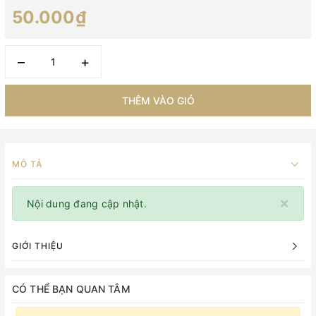
50.000₫
–
+
THÊM VÀO GIỎ
MÔ TẢ
×
Nội dung đang cập nhật.
GIỚI THIỆU
CÓ THỂ BẠN QUAN TÂM