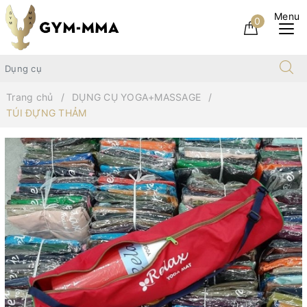
0
Trang chủ
DỤNG CỤ YOGA+MASSAGE
TÚI ĐỰNG THẢM