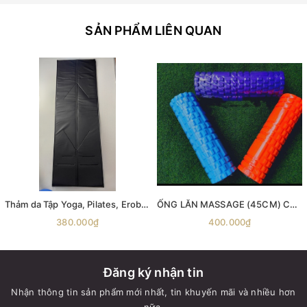
SẢN PHẨM LIÊN QUAN
Thảm da Tập Yoga, Pilates, Erobic, Gym , thảm simili tập yoga
ỐNG LĂN MASSAGE (45CM) Con Lăn Massage Phục Hồi Cơ Foam Roller Tập GYM | Yoga Mát Xa Dãn Cơ Tập Gym con lăn giãn cơ ống lăn giãn cơ ống lăn massage
380.000₫
400.000₫
Đăng ký nhận tin
Nhận thông tin sản phẩm mới nhất, tin khuyến mãi và nhiều hơn