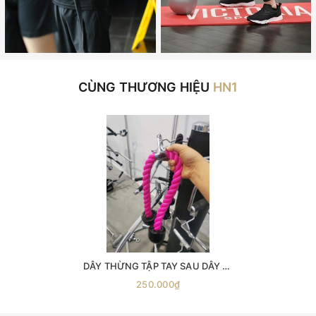
CÙNG THƯƠNG HIỆU
HN1
DÂY THỪNG TẬP TAY SAU DÂY KÉO CÁP ( phụ kiện số 4 ) -dây thừng kéo xô -dây thừng tập xô -dây thừng tập tay- sau phụ kiện kéo xô dây đôi tập tay sau dây đôi tập xô tay
250.000₫