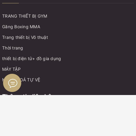
TRANG THIẾT BỊ GYM
Găng Boxing MMA
Trang thiết bị Võ thuật
Thời trang
thiết bị điện tử+ đồ gia dụng
MÁY TẬP
MÓC KHOÁ TỰ VỆ
Thông tin liên hệ
Điện thoại:
0899162982
Zalo:
0899162982