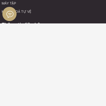
MÁY TẬP
MÓC KHOÁ TỰ VỆ
Thông tin liên hệ
Điện thoại:
0899162982
Zalo:
0899162982
Boxing Gym Store VN
© Bản quyền thuộc về
Boxing Gym Store VN
Cung cấp bởi
Sapo