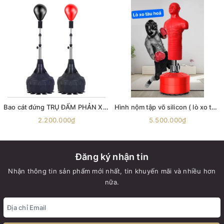
Bao cát đứng TRỤ ĐẤM PHẢN XẠ T4 Standing Pro Speed Bag , trụ đấm bốc phản xạ cobra bag boxing
Hình nộm tập võ silicon ( lò xo tầu hoả ) Hình nộm người tập võ Bao cát đứng TRỤ ĐẤM
2.200.000₫
5.500.000₫
Đăng ký nhận tin
Nhận thông tin sản phẩm mới nhất, tin khuyến mãi và nhiều hơn
nữa.