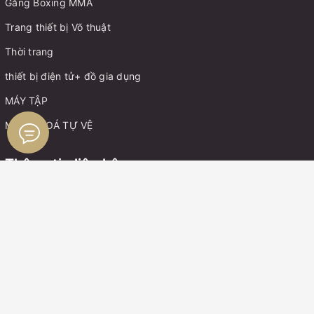
Găng Boxing MMA
Trang thiết bị Võ thuật
Thời trang
thiết bị điện tử+ đồ gia dụng
MÁY TẬP
MÓC KHOÁ TỰ VỆ
Thông tin liên hệ
Điện thoại:
0899162982
Zalo:
0899162982
Boxing Gym Store VN