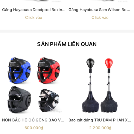
Găng Hayabusa Deadpool Boxing Gloves
Găng Hayabusa Sam Wilson Boxing Gloves
Click vào
Click vào
SẢN PHẨM LIÊN QUAN
NÓN BẢO HỘ CÓ GỘNG BẢO VỆ Bảo hộ đầu tập Boxing , mũ bảo hộ đầu võ thuật , mũ võ thuật , giáp bảo hộ đầu , BOXING HEADGEARS , mũ đội đầu quyền anh
Bao cát đứng TRỤ ĐẤM PHẢN XẠ T4 Standing Pro Speed Bag , trụ đấm bốc phản xạ cobra bag boxing
600.000₫
2.200.000₫