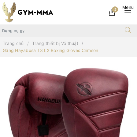
0
Trang chủ
Trang thiết bị Võ thuật
Găng Hayabusa T3 LX Boxing Gloves Crimson