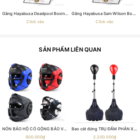
Găng Hayabusa Deadpool Boxing Gloves
Găng Hayabusa Sam Wilson Boxing Gloves
Click vào
Click vào
SẢN PHẨM LIÊN QUAN
NÓN BẢO HỘ CÓ GỘNG BẢO VỆ Bảo hộ đầu tập Boxing , mũ bảo hộ đầu võ thuật , mũ võ thuật , giáp bảo hộ đầu , BOXING HEADGEARS , mũ đội đầu quyền anh
Bao cát đứng TRỤ ĐẤM PHẢN XẠ T4 Standing Pro Speed Bag , trụ đấm bốc phản xạ cobra bag boxing
600.000₫
2.200.000₫