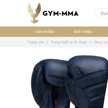
SẢN PHẨM
GIỚI THIỆU
Trang chủ
Trang thiết bị Võ thuật
Găng Ha