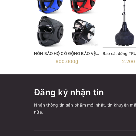
NÓN BẢO HỘ CÓ GỘNG BẢO VỆ Bảo hộ đầu tập Boxing , mũ bảo hộ đầu võ thuật , mũ võ thuật , giáp bảo hộ đầu , BOXING HEADGEARS , mũ đội đầu quyền anh
600.000₫
2.200
Đăng ký nhận tin
Nhận thông tin sản phẩm mới nhất, tin khuyến mã
nữa.