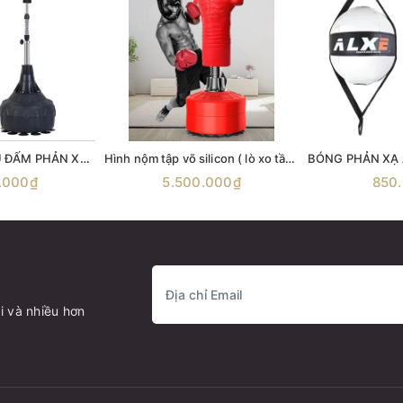
Bao cát đứng TRỤ ĐẤM PHẢN XẠ T4 Standing Pro Speed Bag , trụ đấm bốc phản xạ cobra bag boxing
Hình nộm tập võ silicon ( lò xo tầu hoả ) Hình nộm người tập võ Bao cát đứng TRỤ ĐẤM
.000₫
5.500.000₫
850
i và nhiều hơn