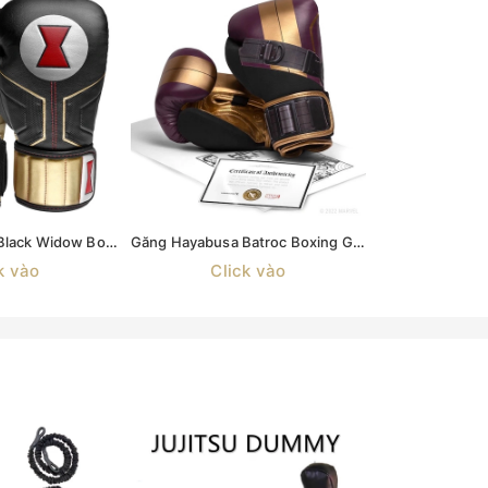
Găng Hayabusa Black Widow Boxing Gloves
Găng Hayabusa Batroc Boxing Gloves
k vào
Click vào
Cli