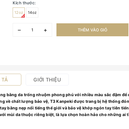
Kích thước:
12oz
14oz
–
+
THÊM VÀO GIỎ
 TẢ
GIỚI THIỆU
ông bằng da trống nhuộm phong phú với nhiều màu sắc đậm để 
ếng về chất lượng bảo vệ, T3 Kanpeki được trang bị hệ thống đó
ay bằng nẹp nổi tiếng thế giới và bảo vệ khớp ngón tay tiên tiến
với mùi da thuộc riêng biệt, là lựa chọn hoàn hảo cho những ai 