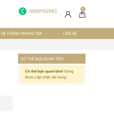
0
0899162982
HỆ THỐNG PHÒNG TẬP
LIÊN HỆ
CÓ THỂ BẠN QUAN TÂM
Có thể bạn quan tâm!
Đang
được cập nhật nội dung.