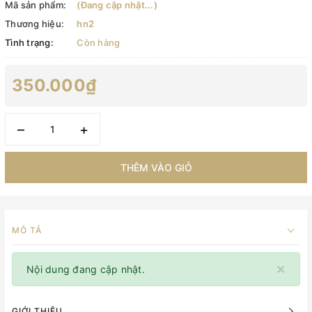
Mã sản phẩm:
(Đang cập nhật...)
Thương hiệu:
hn2
Tình trạng:
Còn hàng
350.000₫
–
+
THÊM VÀO GIỎ
MÔ TẢ
×
Nội dung đang cập nhật.
GIỚI THIỆU