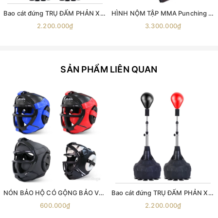
Bao cát đứng TRỤ ĐẤM PHẢN XẠ T4 Standing Pro Speed Bag , trụ đấm bốc phản xạ cobra bag boxing
HÌNH NỘM TẬP MMA Punching Dummy Hình Nộm Vật Jiujitsu, BJJ Grappling Dummy
2.200.000₫
3.300.000₫
SẢN PHẨM LIÊN QUAN
NÓN BẢO HỘ CÓ GỘNG BẢO VỆ Bảo hộ đầu tập Boxing , mũ bảo hộ đầu võ thuật , mũ võ thuật , giáp bảo hộ đầu , BOXING HEADGEARS , mũ đội đầu quyền anh
Bao cát đứng TRỤ ĐẤM PHẢN XẠ T4 Standing Pro Speed Bag , trụ đấm bốc phản xạ cobra bag boxing
600.000₫
2.200.000₫