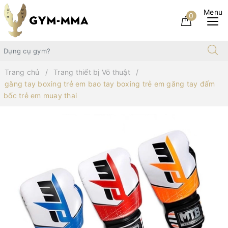
0
Trang chủ
Trang thiết bị Võ thuật
găng tay boxing trẻ em bao tay boxing trẻ em găng tay đấm
bốc trẻ em muay thai